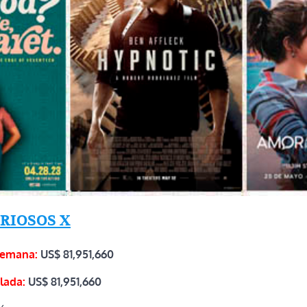
URIOSOS X
semana:
US$ 81,951,660
lada:
US$
81,951,660