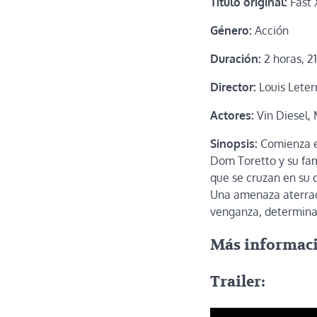
Título original:
Fast 
Género:
Acción
Duración:
2 horas, 2
Director:
Louis Leter
Actores:
Vin Diesel,
Sinopsis:
Comienza el
Dom Toretto y su fam
que se cruzan en su 
Una amenaza aterrad
venganza, determinad
Más informac
Trailer: