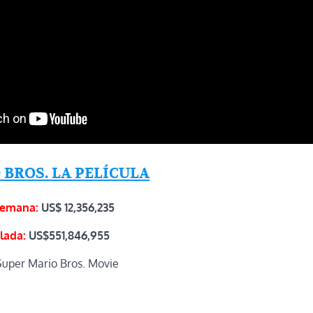
 BROS. LA PELÍCULA
semana:
US$
12,356,235
lada:
US$551,846,955
uper Mario Bros. Movie