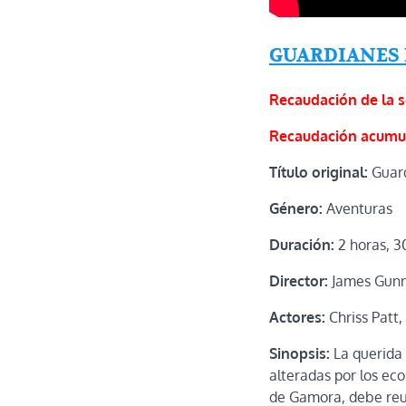
GUARDIANES 
Recaudación de la 
Recaudación acumu
Título original:
Guard
Género:
Aventuras
Duración:
2 horas, 3
Director:
James Gun
Actores:
Chriss Patt,
Sinopsis:
La querida 
alteradas por los ec
de Gamora, debe reun