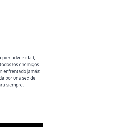
lquier adversidad,
 todos los enemigos
an enfrentado jamás:
da por una sed de
ara siempre.