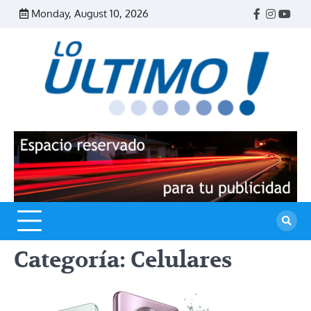
Skip
Monday, August 10, 2026
Facebook
Instagr
Yout
to
content
R
L
U
Categoría:
Celulares