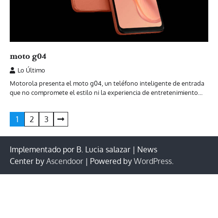
moto g04
Lo Último
Motorola presenta el moto g04, un teléfono inteligente de entrada
que no compromete el estilo ni la experiencia de entretenimiento…
Paginación
1
2
3
de
entradas
Implementado por B. Lucia salazar | News
Center by
Ascendoor
| Powered by
WordPress
.