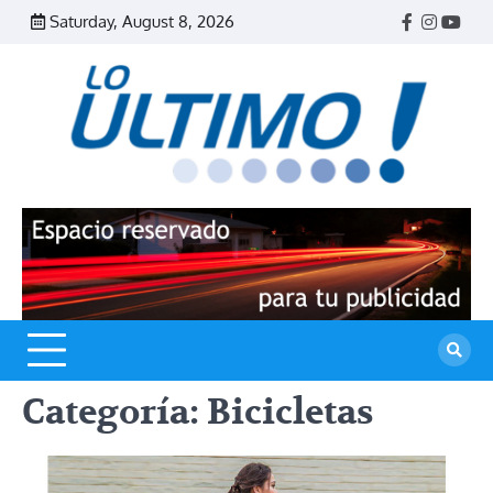
Skip
Saturday, August 8, 2026
Facebook
Instagr
Yout
to
content
R
L
U
Categoría:
Bicicletas