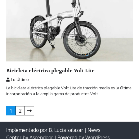
Bicicleta eléctrica plegable Volt Lite
Lo Último
La bicicleta eléctrica plegable Volt Lite de tracción media es la última
incorporación a la amplia gama de productos Volt.…
Paginación
1
2
de
entradas
Implementado por B. Lucia salazar | News
Center by
Ascendoor
| Powered by
WordPress
.