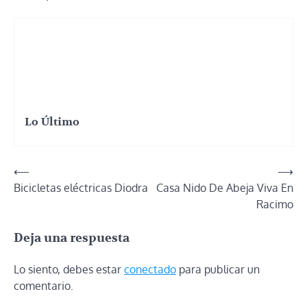
Lo Último
Navegación
⟵
⟶
Bicicletas eléctricas Diodra
Casa Nido De Abeja Viva En
de
Racimo
entradas
Deja una respuesta
Lo siento, debes estar
conectado
para publicar un
comentario.