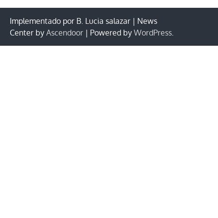
Implementado por B. Lucia salazar | News
Center by
Ascendoor
| Powered by
WordPress
.