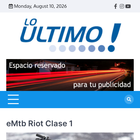
Skip
Monday, August 10, 2026
Facebook
Instagr
Yout
to
content
R
L
U
eMtb Riot Clase 1