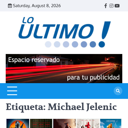
Skip
Saturday, August 8, 2026
Facebook
Instagr
Yout
to
content
R
L
U
Etiqueta:
Michael Jelenic