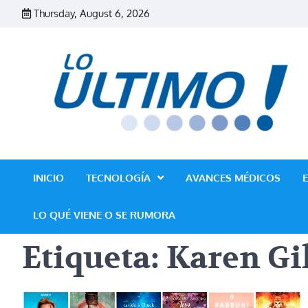
Skip
Thursday, August 6, 2026
to
content
INICIO
TECNOLOGÍA
AVANCES MÉDICOS
LO QUÉ VIENE O SE RUMORA
Etiqueta:
Karen Gi