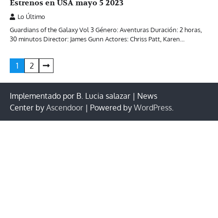
Estrenos en USA mayo 5 2023
Lo Último
Guardians of the Galaxy Vol 3 Género: Aventuras Duración: 2 horas,
30 minutos Director: James Gunn Actores: Chriss Patt, Karen…
Paginación
1
2
de
entradas
Implementado por B. Lucia salazar | News
Center by
Ascendoor
| Powered by
WordPress
.