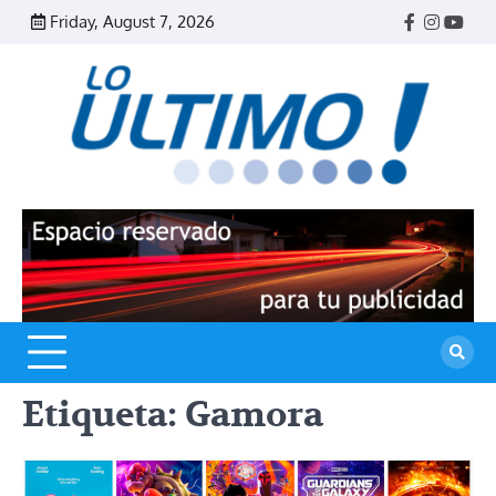
Skip
Friday, August 7, 2026
Facebook
Instagr
Yout
to
content
R
L
U
Etiqueta:
Gamora