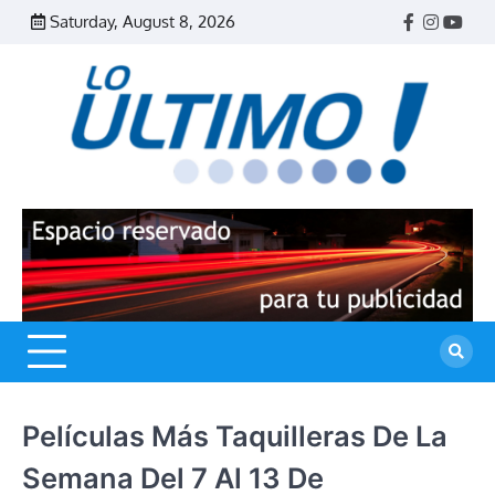
Skip
Saturday, August 8, 2026
Facebook
Instagr
Yout
to
content
R
L
U
Películas Más Taquilleras De La
Semana Del 7 Al 13 De