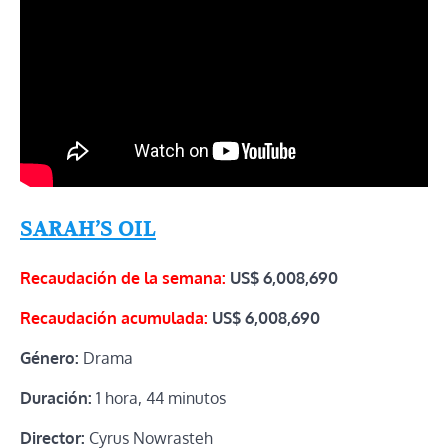
SARAH’S OIL
Recaudación de la semana:
US$
6,008,690
Recaudación acumulada:
US$
6,008,690
Género:
Drama
Duración:
1 hora, 44 minutos
Director:
Cyrus Nowrasteh