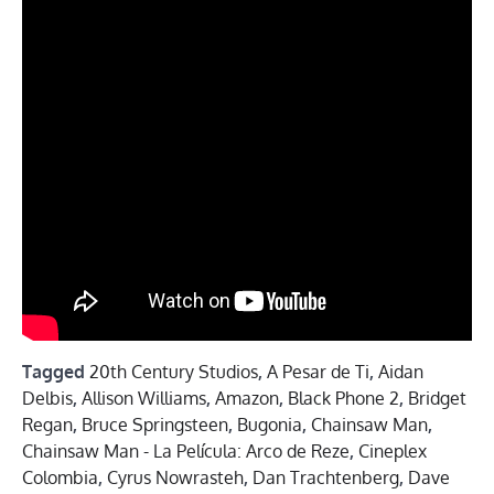
Tagged
20th Century Studios
,
A Pesar de Ti
,
Aidan
Delbis
,
Allison Williams
,
Amazon
,
Black Phone 2
,
Bridget
Regan
,
Bruce Springsteen
,
Bugonia
,
Chainsaw Man
,
Chainsaw Man - La Película: Arco de Reze
,
Cineplex
Colombia
,
Cyrus Nowrasteh
,
Dan Trachtenberg
,
Dave