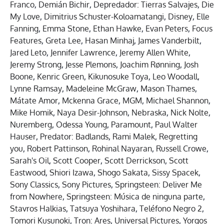
Franco
,
Demián Bichir
,
Depredador: Tierras Salvajes
,
Die
My Love
,
Dimitrius Schuster-Koloamatangi
,
Disney
,
Elle
Fanning
,
Emma Stone
,
Ethan Hawke
,
Evan Peters
,
Focus
Features
,
Greta Lee
,
Hasan Minhaj
,
James Vanderbilt
,
Jared Leto
,
Jennifer Lawrence
,
Jeremy Allen White
,
Jeremy Strong
,
Jesse Plemons
,
Joachim Rønning
,
Josh
Boone
,
Kenric Green
,
Kikunosuke Toya
,
Leo Woodall
,
Lynne Ramsay
,
Madeleine McGraw
,
Mason Thames
,
Mátate Amor
,
Mckenna Grace
,
MGM
,
Michael Shannon
,
Mike Homik
,
Naya Desir-Johnson
,
Nebraska
,
Nick Nolte
,
Nuremberg
,
Odessa Young
,
Paramount
,
Paul Walter
Hauser
,
Predator: Badlands
,
Rami Malek
,
Regretting
you
,
Robert Pattinson
,
Rohinal Nayaran
,
Russell Crowe
,
Sarah's Oil
,
Scott Cooper
,
Scott Derrickson
,
Scott
Eastwood
,
Shiori Izawa
,
Shogo Sakata
,
Sissy Spacek
,
Sony Classics
,
Sony Pictures
,
Springsteen: Deliver Me
from Nowhere
,
Springsteen: Música de ninguna parte
,
Stavros Halkias
,
Tatsuya Yoshihara
,
Teléfono Negro 2
,
Tomori Kusunoki
,
Tron: Ares
,
Universal Pictures
,
Yorgos