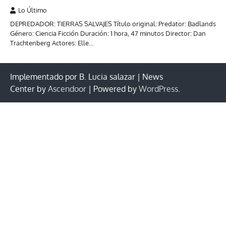
Lo Último
DEPREDADOR: TIERRAS SALVAJES Título original: Predator: Badlands
Género: Ciencia Ficción Duración: 1 hora, 47 minutos Director: Dan
Trachtenberg Actores: Elle…
Implementado por B. Lucia salazar | News
Center by
Ascendoor
| Powered by
WordPress
.