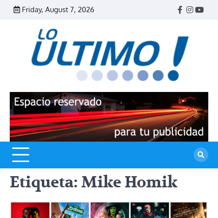
Skip
Friday, August 7, 2026
Facebook
Instagr
Yout
to
content
R
L
U
Etiqueta:
Mike Homik