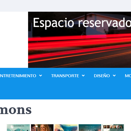
Revista Lo Ultimo
ENTRETENIMIENTO
TRANSPORTE
DISEÑO
M
emons