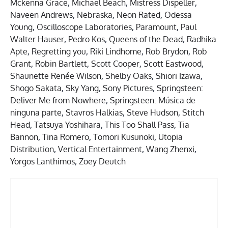
Mckenna Grace
,
Michael Beach
,
Mistress Dispeller
,
Naveen Andrews
,
Nebraska
,
Neon Rated
,
Odessa
Young
,
Oscilloscope Laboratories
,
Paramount
,
Paul
Walter Hauser
,
Pedro Kos
,
Queens of the Dead
,
Radhika
Apte
,
Regretting you
,
Riki Lindhome
,
Rob Brydon
,
Rob
Grant
,
Robin Bartlett
,
Scott Cooper
,
Scott Eastwood
,
Shaunette Renée Wilson
,
Shelby Oaks
,
Shiori Izawa
,
Shogo Sakata
,
Sky Yang
,
Sony Pictures
,
Springsteen:
Deliver Me from Nowhere
,
Springsteen: Música de
ninguna parte
,
Stavros Halkias
,
Steve Hudson
,
Stitch
Head
,
Tatsuya Yoshihara
,
This Too Shall Pass
,
Tia
Bannon
,
Tina Romero
,
Tomori Kusunoki
,
Utopia
Distribution
,
Vertical Entertainment
,
Wang Zhenxi
,
Yorgos Lanthimos
,
Zoey Deutch