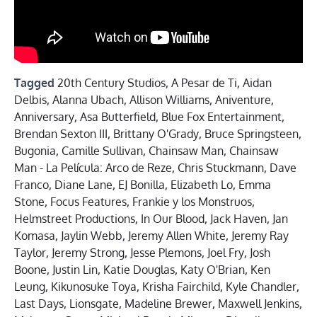
Tagged
20th Century Studios
,
A Pesar de Ti
,
Aidan
Delbis
,
Alanna Ubach
,
Allison Williams
,
Aniventure
,
Anniversary
,
Asa Butterfield
,
Blue Fox Entertainment
,
Brendan Sexton III
,
Brittany O'Grady
,
Bruce Springsteen
,
Bugonia
,
Camille Sullivan
,
Chainsaw Man
,
Chainsaw
Man - La Película: Arco de Reze
,
Chris Stuckmann
,
Dave
Franco
,
Diane Lane
,
EJ Bonilla
,
Elizabeth Lo
,
Emma
Stone
,
Focus Features
,
Frankie y los Monstruos
,
Helmstreet Productions
,
In Our Blood
,
Jack Haven
,
Jan
Komasa
,
Jaylin Webb
,
Jeremy Allen White
,
Jeremy Ray
Taylor
,
Jeremy Strong
,
Jesse Plemons
,
Joel Fry
,
Josh
Boone
,
Justin Lin
,
Katie Douglas
,
Katy O'Brian
,
Ken
Leung
,
Kikunosuke Toya
,
Krisha Fairchild
,
Kyle Chandler
,
Last Days
,
Lionsgate
,
Madeline Brewer
,
Maxwell Jenkins
,