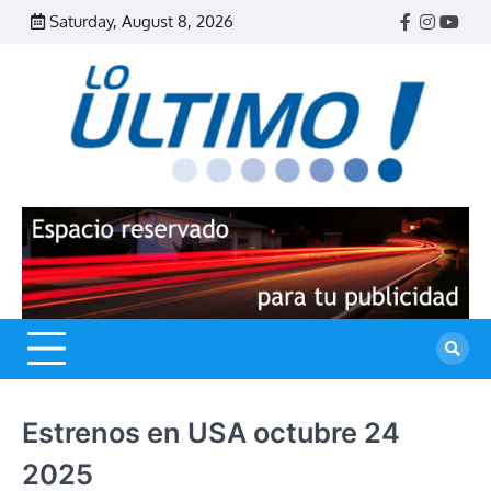
Skip
Saturday, August 8, 2026
Facebook
Instagr
Yout
to
content
R
L
U
Estrenos en USA octubre 24
2025