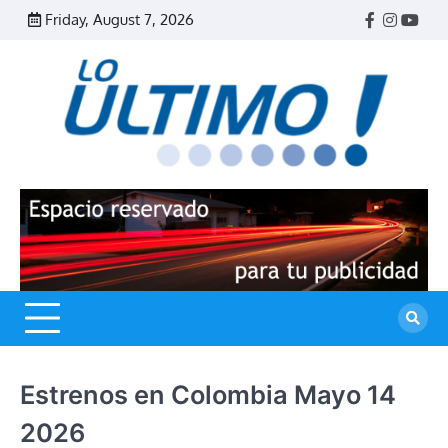
Skip
Friday, August 7, 2026
Facebook
Instagr
Yout
to
content
R
L
U
Estrenos en Colombia Mayo 14
2026