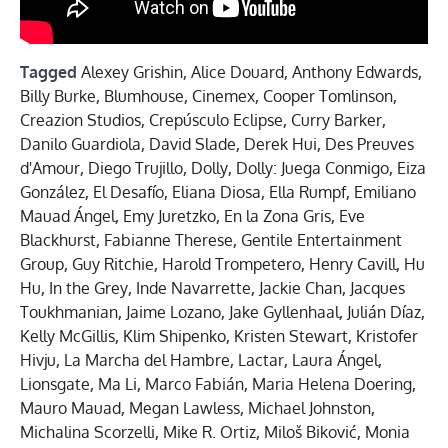
Tagged
Alexey Grishin
,
Alice Douard
,
Anthony Edwards
,
Billy Burke
,
Blumhouse
,
Cinemex
,
Cooper Tomlinson
,
Creazion Studios
,
Crepúsculo Eclipse
,
Curry Barker
,
Danilo Guardiola
,
David Slade
,
Derek Hui
,
Des Preuves
d'Amour
,
Diego Trujillo
,
Dolly
,
Dolly: Juega Conmigo
,
Eiza
González
,
El Desafío
,
Eliana Diosa
,
Ella Rumpf
,
Emiliano
Mauad Ángel
,
Emy Juretzko
,
En la Zona Gris
,
Eve
Blackhurst
,
Fabianne Therese
,
Gentile Entertainment
Group
,
Guy Ritchie
,
Harold Trompetero
,
Henry Cavill
,
Hu
Hu
,
In the Grey
,
Inde Navarrette
,
Jackie Chan
,
Jacques
Toukhmanian
,
Jaime Lozano
,
Jake Gyllenhaal
,
Julián Díaz
,
Kelly McGillis
,
Klim Shipenko
,
Kristen Stewart
,
Kristofer
Hivju
,
La Marcha del Hambre
,
Lactar
,
Laura Ángel
,
Lionsgate
,
Ma Li
,
Marco Fabián
,
Maria Helena Doering
,
Mauro Mauad
,
Megan Lawless
,
Michael Johnston
,
Michalina Scorzelli
,
Mike R. Ortiz
,
Miloš Biković
,
Monia