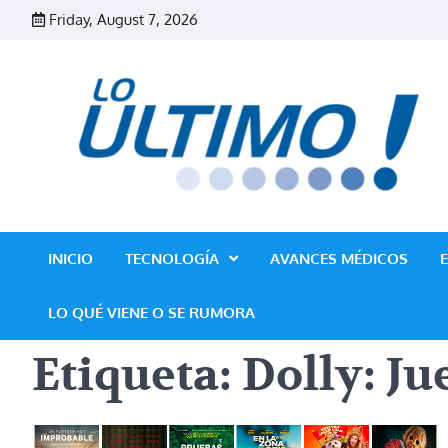
Skip
Friday, August 7, 2026
to
content
INICIO
TECNOLOGÍA
AVANCES MÉDICOS
LO QUÉ VIENE O SE RUMORA
Etiqueta:
Dolly: J