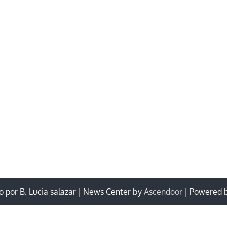
 por B. Lucia salazar | News Center by
Ascendoor
| Powered 