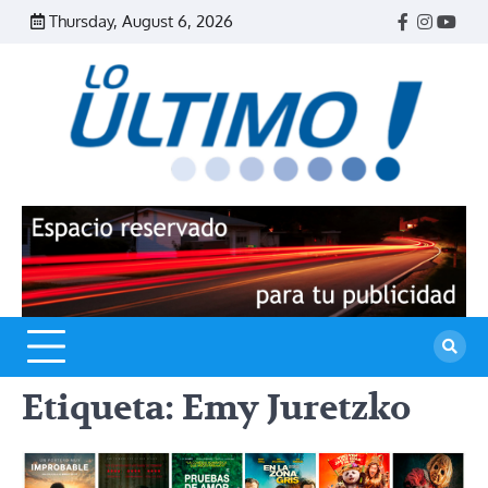
Skip
Thursday, August 6, 2026
Facebook
Instagr
Yout
to
content
R
L
U
Etiqueta:
Emy Juretzko