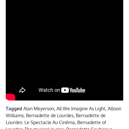
Tagged
Alan Meyerson
,
All We Imagine As Light
,
Allison
Williams
,
Bernadette de Lourdes
,
Bernadette de
Lourdes: Le Spectacle Au Cinéma
,
Bernadette of