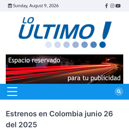
Skip
Sunday, August 9, 2026
Facebook
Instagr
Yout
to
content
R
L
U
Estrenos en Colombia junio 26
del 2025