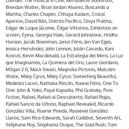
Lourdes: The musical in cine
,
Bernadette Soubirous
,
Brendan Walter
,
Brian Jordan Alvarez
,
Buscando a
Martha
,
Charles Chaplin
,
Chhaya Kadam
,
Cristal
Aparicio
,
David Bán
,
Distrito Pacífico
,
Divya Prabha
,
Edgar de Luque Jácome
,
Édgar Vittorino
,
Exhibition on
screen
,
Eyma
,
Georgia Hale
,
Gerard Johnstone
,
Hridhu
Haroon
,
Jacob Bixenman
,
Janus Films
,
Jen Van Epps
,
Jessica Hernández
,
John Lennon
,
Julián Caicedo
,
Kani
Kusruti
,
Kevin Macdonald
,
La Estrategia del Mero
,
La Luz
que Imaginamos
,
La Quimera del Oro
,
Laure Giordano
,
M3gan 2.0
,
Mack Swain
,
Magnolia Pictures
,
Malcolm
Waite
,
Miley Cyrus
,
Miley Cyrus: Something Beautiful
,
Modesto Lacen
,
Nathalia Rincón
,
Nawal Films
,
One To
One: John & Yoko
,
Payal Kapadia
,
Phil Grabsky
,
Pure
Fiction
,
Rafael
,
Rafael al Descubierto
,
Rafael Rojas
,
Rafael Sancio da Urbino
,
Raphael Revealed
,
Ricardo
González Villa
,
Roamir Pineda
,
Roosevel González
Llanos
,
Sam Rice-Edwards
,
Sarah Caillibot
,
Seventh Art
,
Stéphane Roy
,
Stephania Duque
,
The Gold Rush
,
Tom