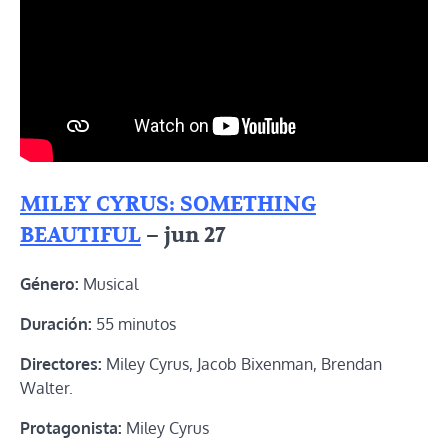
MILEY CYRUS: SOMETHING
BEAUTIFUL
– jun 27
Género:
Musical
Duración:
55 minutos
Directores:
Miley Cyrus, Jacob Bixenman, Brendan
Walter.
Protagonista:
Miley Cyrus