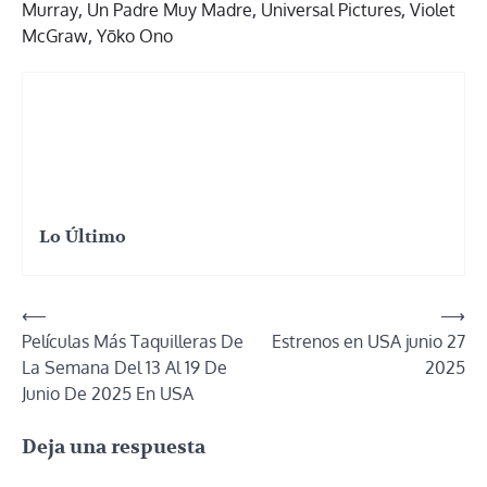
Murray
,
Un Padre Muy Madre
,
Universal Pictures
,
Violet
McGraw
,
Yōko Ono
Lo Último
Navegación
⟵
⟶
Películas Más Taquilleras De
Estrenos en USA junio 27
de
La Semana Del 13 Al 19 De
2025
entradas
Junio De 2025 En USA
Deja una respuesta