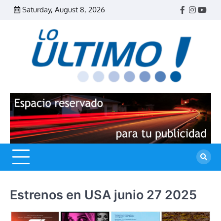
Skip
Saturday, August 8, 2026
Facebook
Instagr
Yout
to
content
R
L
U
Estrenos en USA junio 27 2025