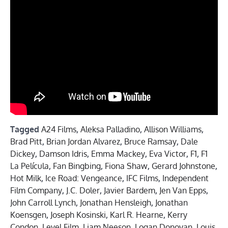
Tagged
A24 Films
,
Aleksa Palladino
,
Allison Williams
,
Brad Pitt
,
Brian Jordan Alvarez
,
Bruce Ramsay
,
Dale
Dickey
,
Damson Idris
,
Emma Mackey
,
Eva Victor
,
F1
,
F1
La Película
,
Fan Bingbing
,
Fiona Shaw
,
Gerard Johnstone
,
Hot Milk
,
Ice Road: Vengeance
,
IFC Films
,
Independent
Film Company
,
J.C. Doler
,
Javier Bardem
,
Jen Van Epps
,
John Carroll Lynch
,
Jonathan Hensleigh
,
Jonathan
Koensgen
,
Joseph Kosinski
,
Karl R. Hearne
,
Kerry
Condon
,
Level Film
,
Liam Neeson
,
Logan Donovan
,
Louis