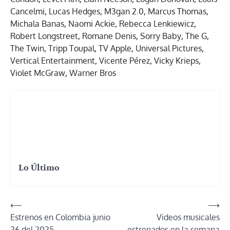
Cancelmi
,
Lucas Hedges
,
M3gan 2.0
,
Marcus Thomas
,
Michala Banas
,
Naomi Ackie
,
Rebecca Lenkiewicz
,
Robert Longstreet
,
Romane Denis
,
Sorry Baby
,
The G
,
The Twin
,
Tripp Toupal
,
TV Apple
,
Universal Pictures
,
Vertical Entertainment
,
Vicente Pérez
,
Vicky Krieps
,
Violet McGraw
,
Warner Bros
Lo Último
Navegación
⟵
⟶
Estrenos en Colombia junio
Videos musicales
de
26 del 2025
estrenados en la semana