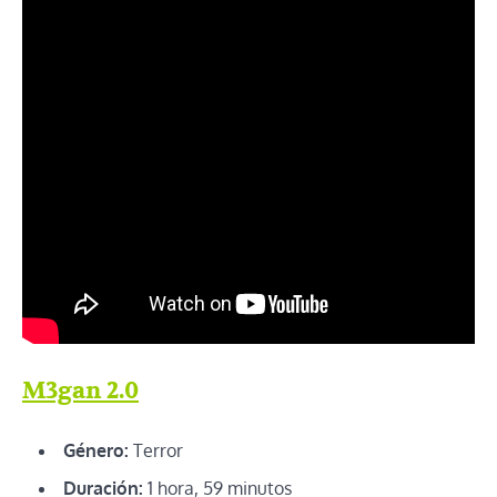
M3gan 2.0
Género:
Terror
Duración:
1 hora, 59 minutos