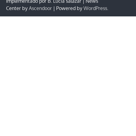
Implementado por B. Lucia salazar | News
Center by
Ascendoor
| Powered by
WordPress
.