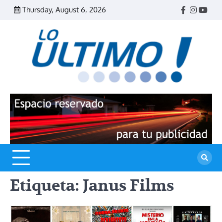
Skip
Thursday, August 6, 2026
Facebook
Instagr
Yout
to
content
R
L
U
Etiqueta:
Janus Films