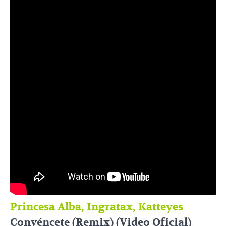
Princesa Alba, Ingratax, Katteyes
Convéncete (Remix) (Video Oficial)