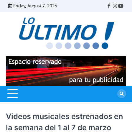
Skip
Friday, August 7, 2026
Facebook
Instagr
Yout
to
content
R
L
U
Videos musicales estrenados en
la semana del 1 al 7 de marzo