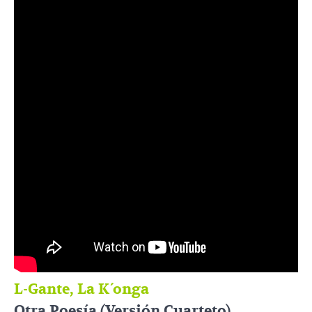
L-Gante, La K´onga
Otra Poesía (Versión Cuarteto)