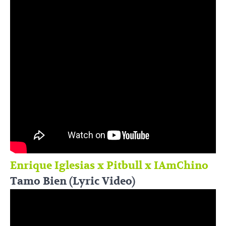
Enrique Iglesias x Pitbull x IAmChino
Tamo Bien (Lyric Video)