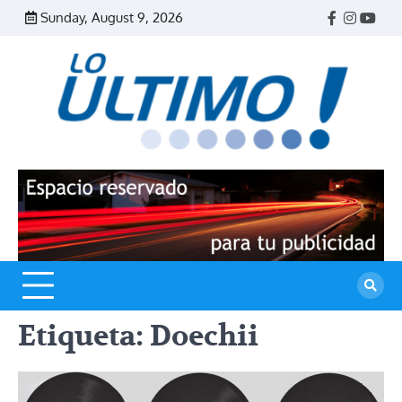
Skip
Sunday, August 9, 2026
Facebook
Instagr
Yout
to
content
R
L
U
Etiqueta:
Doechii