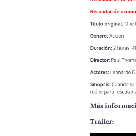
Recaudación acumu
Título original:
One B
Género:
Acción
Duración:
2 horas, 4
Director:
Paul Thoma
Actores:
Leonardo Di
Sinopsis:
Cuando su 
reúne para rescatar a
Más informac
Trailer: