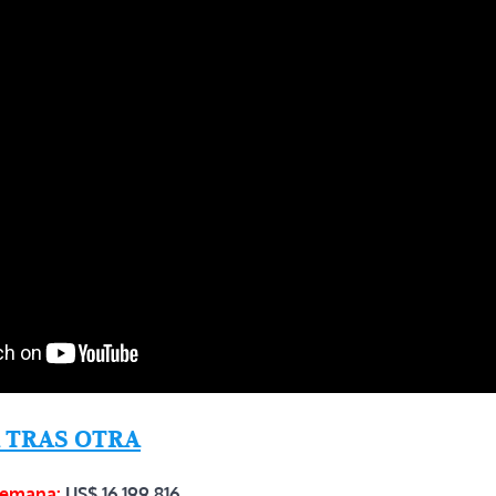
 TRAS OTRA
semana:
US$
16,199,816