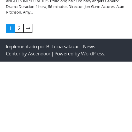
ÁNGELES INESPERADOS Título original: Ordinary Angels Género:
Drama Duración: 1 hora, 56 minutos Director: Jon Gunn Actores: Alan
Ritchson, Amy…
Paginación
1
2
de
entradas
Implementado por B. Lucia salazar | News
Center by
Ascendoor
| Powered by
WordPress
.