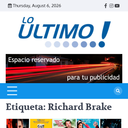
Skip
Thursday, August 6, 2026
Facebook
Instagr
Yout
to
content
R
L
U
Etiqueta:
Richard Brake