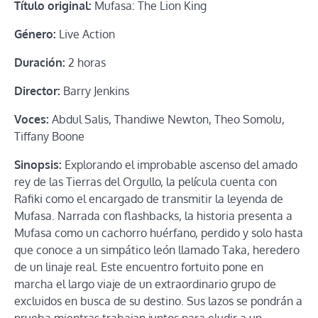
Título original:
Mufasa: The Lion King
Género:
Live Action
Duración:
2 horas
Director:
Barry Jenkins
Voces:
Abdul Salis, Thandiwe Newton, Theo Somolu,
Tiffany Boone
Sinopsis:
Explorando el improbable ascenso del amado
rey de las Tierras del Orgullo, la película cuenta con
Rafiki como el encargado de transmitir la leyenda de
Mufasa. Narrada con flashbacks, la historia presenta a
Mufasa como un cachorro huérfano, perdido y solo hasta
que conoce a un simpático león llamado Taka, heredero
de un linaje real. Este encuentro fortuito pone en
marcha el largo viaje de un extraordinario grupo de
excluidos en busca de su destino. Sus lazos se pondrán a
prueba mientras trabajan juntos para eludir a un