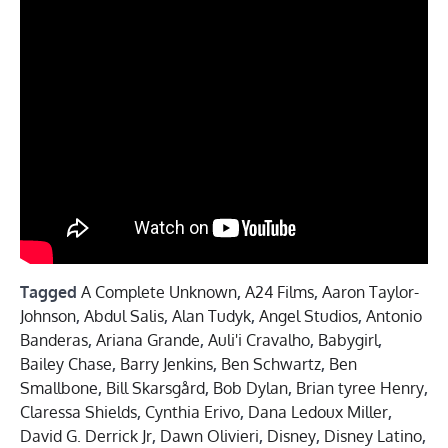
Tagged
A Complete Unknown
,
A24 Films
,
Aaron Taylor-
Johnson
,
Abdul Salis
,
Alan Tudyk
,
Angel Studios
,
Antonio
Banderas
,
Ariana Grande
,
Auli'i Cravalho
,
Babygirl
,
Bailey Chase
,
Barry Jenkins
,
Ben Schwartz
,
Ben
Smallbone
,
Bill Skarsgård
,
Bob Dylan
,
Brian tyree Henry
,
Claressa Shields
,
Cynthia Erivo
,
Dana Ledoux Miller
,
David G. Derrick Jr
,
Dawn Olivieri
,
Disney
,
Disney Latino
,