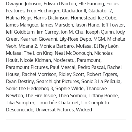
Dwayne Johnson
,
Edward Norton
,
Elle Fanning
,
Focus
Features
,
Fred Hechinger
,
Gladiador II
,
Gladiator 2
,
Halina Reijn
,
Harris Dickinson
,
Homestead
,
Ice Cube
,
James Mangold
,
James Marsden
,
Jason Hand
,
Jeff Fowler
,
Jeff Goldblum
,
Jim Carrey
,
Jon M. Chu
,
Joseph Quinn
,
Judy
Greer
,
Kearran Giovanni
,
Lily-Rose Depp
,
MGM
,
Michelle
Yeoh
,
Moana 2
,
Monica Barbaro
,
Mufasa: El Rey León
,
Mufasa: The Lion King
,
Neal McDonough
,
Nicholas
Hoult
,
Nicole Kidman
,
Nosferatu
,
Paramount
,
Paramount Pictures
,
Paul Mescal
,
Pedro Pascal
,
Rachel
House
,
Rachel Morrison
,
Ridley Scott
,
Robert Eggers
,
Ryan Destiny
,
Searchlight Pictures
,
Sonic 3 La Película
,
Sonic the Hedgehog 3
,
Sophie Wilde
,
Thandiwe
Newton
,
The Fire Inside
,
Theo Somolu
,
Tiffany Boone
,
Tika Sumpter
,
Timothée Chalamet
,
Un Completo
Desconocido
,
Universal Pictures
,
Wicked