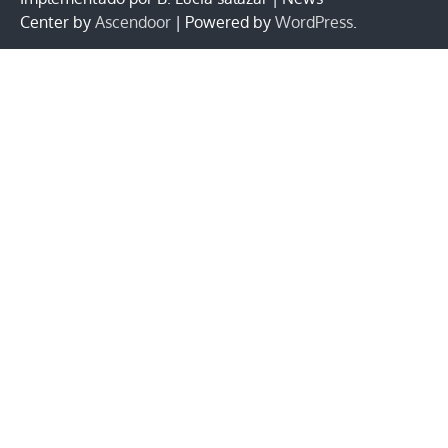
Center by
Ascendoor
| Powered by
WordPress
.