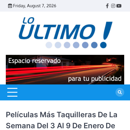
Skip
Friday, August 7, 2026
Facebook
Instagr
Yout
to
content
R
L
U
Películas Más Taquilleras De La
Semana Del 3 Al 9 De Enero De