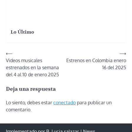
Lo Último
Navegación
⟵
⟶
Videos musicales
Estrenos en Colombia enero
de
estrenados en la semana
16 del 2025
entradas
del 4 al 10 de enero 2025
Deja una respuesta
Lo siento, debes estar
conectado
para publicar un
comentario.
Implementado por B. Lucia salazar | News