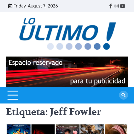
Skip
Friday, August 7, 2026
Facebook
Instagr
Yout
to
content
R
L
U
Etiqueta:
Jeff Fowler