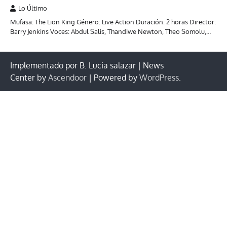
Lo Último
Mufasa: The Lion King Género: Live Action Duración: 2 horas Director:
Barry Jenkins Voces: Abdul Salis, Thandiwe Newton, Theo Somolu,…
Implementado por B. Lucia salazar | News
Center by
Ascendoor
| Powered by
WordPress
.