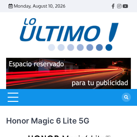
Skip
Monday, August 10, 2026
Facebook
Instagr
Yout
to
content
R
L
U
Honor Magic 6 Lite 5G