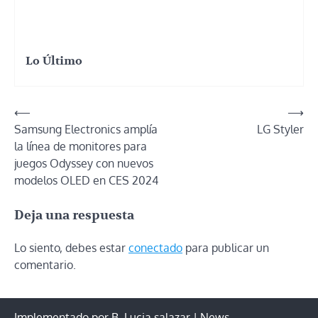
Lo Último
Navegación
⟵
⟶
Samsung Electronics amplía
LG Styler
de
la línea de monitores para
entradas
juegos Odyssey con nuevos
modelos OLED en CES 2024
Deja una respuesta
Lo siento, debes estar
conectado
para publicar un
comentario.
Implementado por B. Lucia salazar | News