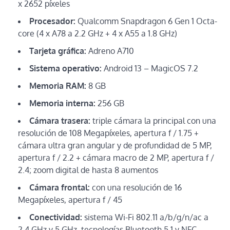
x 2652 píxeles
Procesador:
Qualcomm Snapdragon 6 Gen 1 Octa-
core (4 x A78 a 2.2 GHz + 4 x A55 a 1.8 GHz)
Tarjeta gráfica:
Adreno A710
Sistema operativo:
Android 13 – MagicOS 7.2
Memoria RAM:
8 GB
Memoria interna:
256 GB
Cámara trasera:
triple cámara la principal con una
resolución de 108 Megapíxeles, apertura f / 1.75 +
cámara ultra gran angular y de profundidad de 5 MP,
apertura f / 2.2 + cámara macro de 2 MP, apertura f /
2.4; zoom digital de hasta 8 aumentos
Cámara frontal:
con una resolución de 16
Megapíxeles, apertura f / 45
Conectividad:
sistema Wi-Fi 802.11 a/b/g/n/ac a
2.4 GHz y 5 GHz, tecnologías Bluetooth 5.1 y NFC,