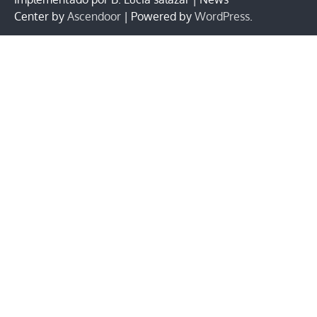
Center by
Ascendoor
| Powered by
WordPress
.