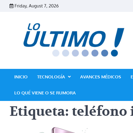
Skip
Friday, August 7, 2026
to
content
INICIO
TECNOLOGÍA
AVANCES MÉDICOS
LO QUÉ VIENE O SE RUMORA
Etiqueta:
teléfono 