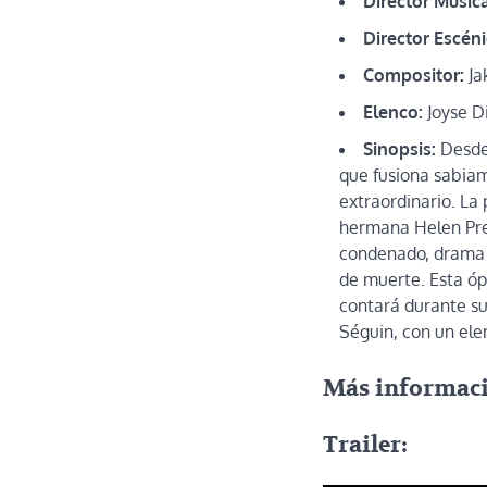
Director Musica
Director Escéni
Compositor:
Ja
Elenco:
Joyse D
Sinopsis:
Desde 
que fusiona sabiam
extraordinario. La
hermana Helen Prej
condenado, drama q
de muerte. Esta ópe
contará durante su
Séguin, con un ele
Más informac
Trailer: