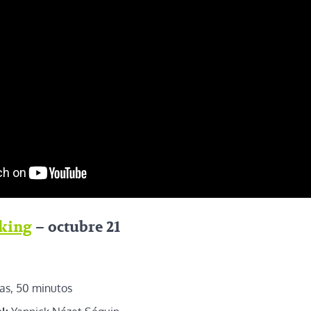
king
– octubre 21
as, 50 minutos