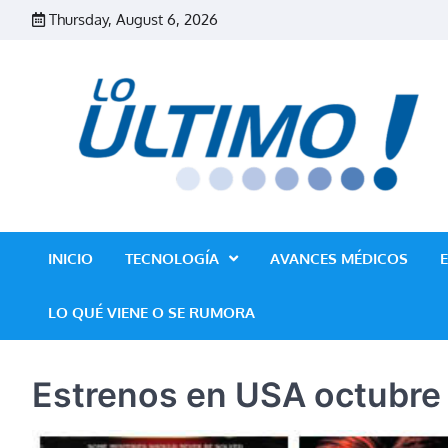
Skip
Thursday, August 6, 2026
to
content
INICIO
TECNOLOGÍA
AVANCES MÉDICOS
LO QUÉ VIENE O SE RUMORA
Estrenos en USA octubre