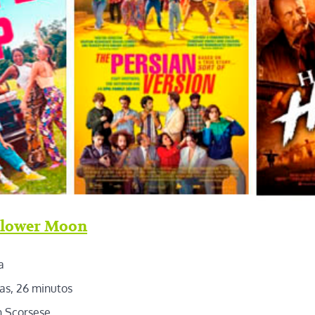
 Flower Moon
a
as, 26 minutos
 Scorsese