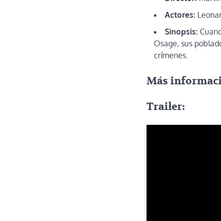
Actores:
Leonard
Sinopsis:
Cuando
Osage, sus poblado
crímenes.
Más informac
Trailer: