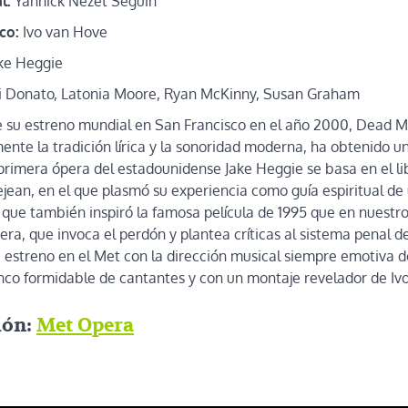
l:
Yannick Nézet Séguin
co:
Ivo van Hove
ke Heggie
i Donato, Latonia Moore, Ryan McKinny, Susan Graham
su estreno mundial en San Francisco en el año 2000, Dead M
ente la tradición lírica y la sonoridad moderna, ha obtenido un
 primera ópera del estadounidense Jake Heggie se basa en el l
ean, en el que plasmó su experiencia como guía espiritual de
ue también inspiró la famosa película de 1995 que en nuestro 
ra, que invoca el perdón y plantea críticas al sistema penal d
 estreno en el Met con la dirección musical siempre emotiva d
nco formidable de cantantes y con un montaje revelador de Iv
ión:
Met Opera