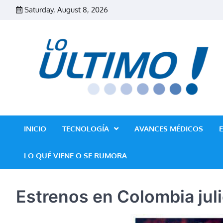
Skip
Saturday, August 8, 2026
to
content
INICIO
TECNOLOGÍA
AVANCES MÉDICOS
LO QUÉ VIENE O SE RUMORA
Estrenos en Colombia jul