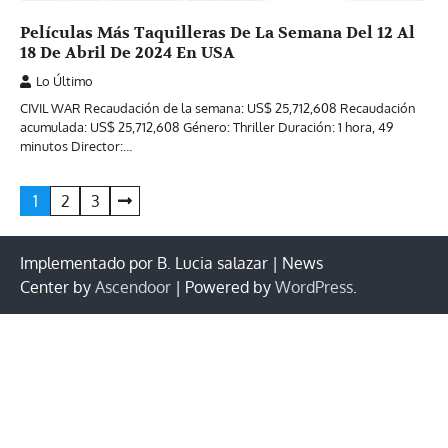
Películas Más Taquilleras De La Semana Del 12 Al
18 De Abril De 2024 En USA
Lo Último
CIVIL WAR Recaudación de la semana: US$ 25,712,608 Recaudación
acumulada: US$ 25,712,608 Género: Thriller Duración: 1 hora, 49
minutos Director:…
Paginación
1
2
3
de
entradas
Implementado por B. Lucia salazar | News
Center by
Ascendoor
| Powered by
WordPress
.