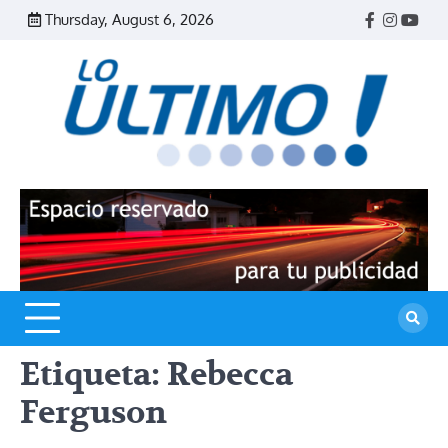
Skip
Thursday, August 6, 2026
Facebook
Instagr
Yout
to
content
R
L
U
Etiqueta:
Rebecca
Ferguson