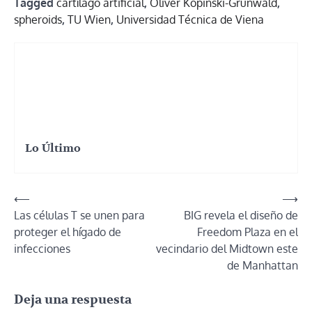
Tagged
cartílago artificial
,
Oliver Kopinski-Grünwald
,
spheroids
,
TU Wien
,
Universidad Técnica de Viena
Lo Último
Navegación
⟵
⟶
Las células T se unen para
BIG revela el diseño de
de
proteger el hígado de
Freedom Plaza en el
entradas
infecciones
vecindario del Midtown este
de Manhattan
Deja una respuesta