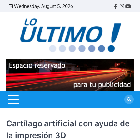
Skip
Wednesday, August 5, 2026
Facebook
Instagr
Yout
to
content
R
L
U
Cartílago artificial con ayuda de
la impresión 3D