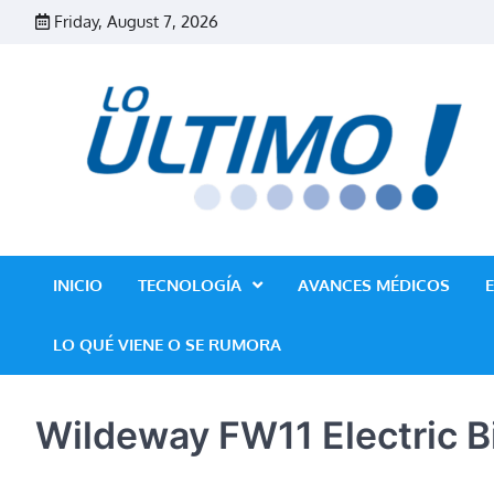
Skip
Friday, August 7, 2026
to
content
INICIO
TECNOLOGÍA
AVANCES MÉDICOS
LO QUÉ VIENE O SE RUMORA
Wildeway FW11 Electric B