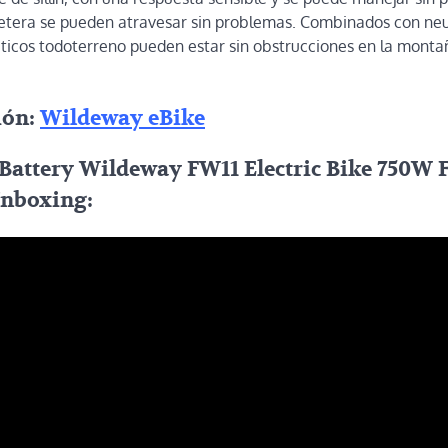
retera se pueden atravesar sin problemas. Combinados con neu
áticos todoterreno pueden estar sin obstrucciones en la montaña
ión:
Wildeway eBike
Battery Wildeway FW11 Electric Bike 750W F
Unboxing: