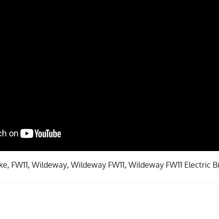
ike
,
FW11
,
Wildeway
,
Wildeway FW11
,
Wildeway FW11 Electric B