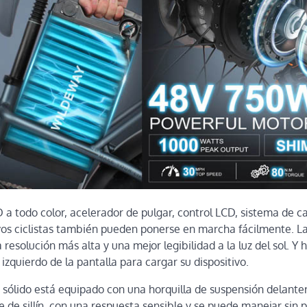
 a todo color, acelerador de pulgar, control LCD, sistema de
vos ciclistas también pueden ponerse en marcha fácilmente. L
 resolución más alta y una mejor legibilidad a la luz del sol. Y
izquierdo de la pantalla para cargar su dispositivo.
 sólido está equipado con una horquilla de suspensión delante
de sillín, con una respuesta sensible y se puede manejar sin p