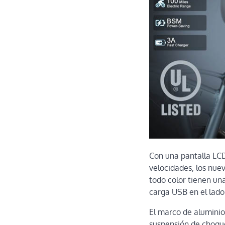
Con una pantalla LCD
velocidades, los nue
todo color tienen una
carga USB en el lado 
El marco de aluminio
suspensión de choque 