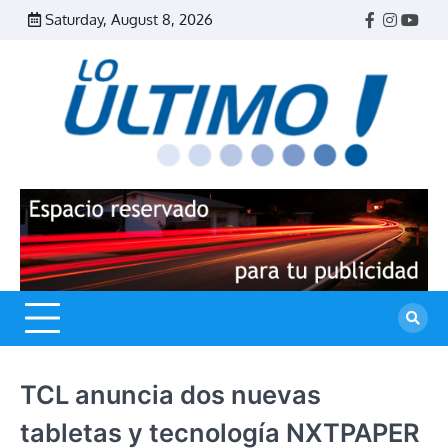
Skip
Saturday, August 8, 2026
Facebook
Instagr
Yout
to
content
R
L
U
TCL anuncia dos nuevas
tabletas y tecnología NXTPAPER