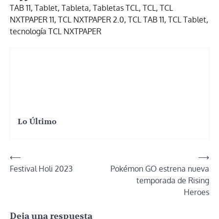
TAB 11
,
Tablet
,
Tableta
,
Tabletas TCL
,
TCL
,
TCL
NXTPAPER 11
,
TCL NXTPAPER 2.0
,
TCL TAB 11
,
TCL Tablet
,
tecnología TCL NXTPAPER
Lo Último
Navegación
⟵
⟶
Festival Holi 2023
Pokémon GO estrena nueva
de
temporada de Rising
entradas
Heroes
Deja una respuesta