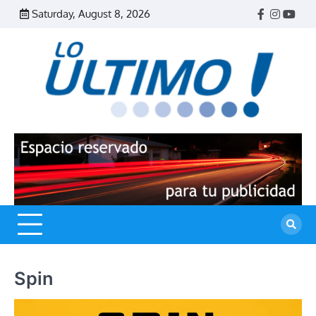
Skip
Saturday, August 8, 2026
Facebook
Instagr
Yout
to
content
R
L
U
Spin