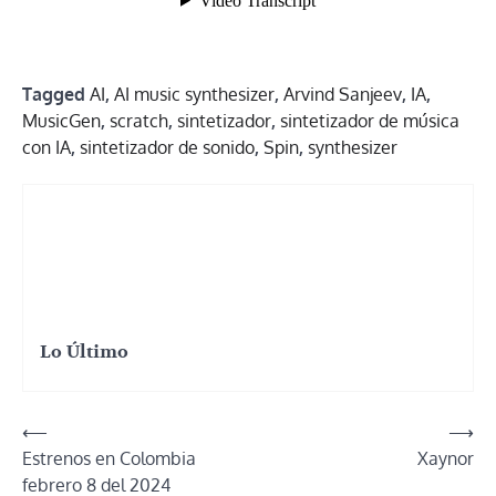
Tagged
AI
,
AI music synthesizer
,
Arvind Sanjeev
,
IA
,
MusicGen
,
scratch
,
sintetizador
,
sintetizador de música
con IA
,
sintetizador de sonido
,
Spin
,
synthesizer
Lo Último
Navegación
⟵
⟶
Estrenos en Colombia
Xaynor
de
febrero 8 del 2024