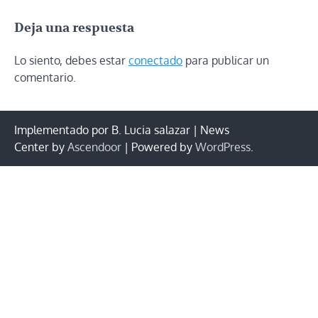
entradas
Deja una respuesta
Lo siento, debes estar
conectado
para publicar un
comentario.
Implementado por B. Lucia salazar | News
Center by
Ascendoor
| Powered by
WordPress
.