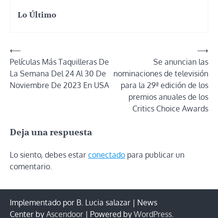
Lo Último
Navegación
⟵
⟶
Películas Más Taquilleras De
Se anuncian las
de
La Semana Del 24 Al 30 De
nominaciones de televisión
entradas
Noviembre De 2023 En USA
para la 29ª edición de los
premios anuales de los
Critics Choice Awards
Deja una respuesta
Lo siento, debes estar
conectado
para publicar un
comentario.
Implementado por B. Lucia salazar | News
Center by
Ascendoor
| Powered by
WordPress
.