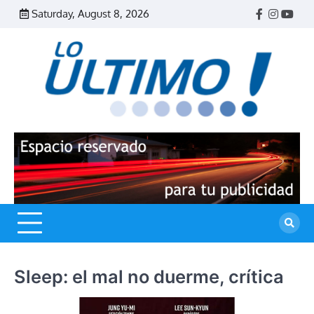
Skip
Saturday, August 8, 2026
Facebook
Instagr
Yout
to
content
R
L
U
Sleep: el mal no duerme, crítica