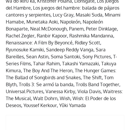
wa dô ikiru ka
,
Kristoffer Polaha
,
Lionsgate
,
Los Juegos
del Hambre
,
Los juegos del hambre: balada de pájaros
cantores y serpientes
,
Lucy Gray
,
Masaki Suda
,
Minami
Hamabe
,
Munetaka Aoki
,
Napoleón
,
Napoleón
Bonaparte
,
Neal McDonough
,
Panem
,
Peter Dinklage
,
Rachel Zegler
,
Ranbir Kapoor
,
Rashmika Mandanna
,
Renaissance: A Film By Beyoncé
,
Ridley Scott
,
Ryunosuke Kamiki
,
Sandeep Reddy Vanga
,
Sara
Bareilles
,
Sean Astin
,
Soma Santoki
,
Sony Pictures
,
T-
Series Films
,
Tahar Rahim
,
Takashi Yamazaki
,
Takuya
Kimura
,
The Boy And The Heron
,
The Hunger Games:
The Ballad of Songbirds and Snakes
,
The Shift
,
Tom
Blyth
,
Trolls 3: Se armó la banda
,
Trolls Band Together
,
Universal Pictures
,
Vanessa Kirby
,
Viola Davis
,
Waitress:
The Musical
,
Walt Dohrn
,
Wish
,
Wish: El Poder de los
Deseos
,
Youssef Kerkour
,
Yûki Yamada