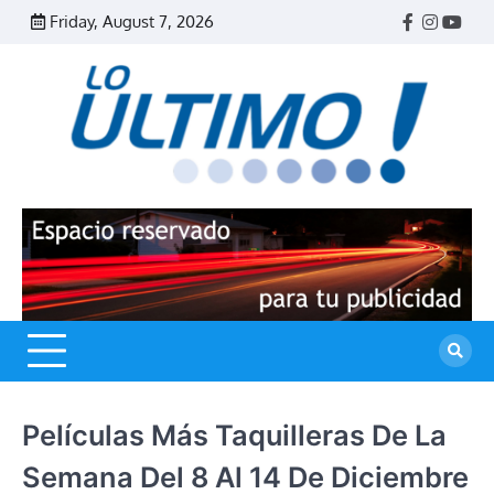
Skip
Friday, August 7, 2026
Facebook
Instagr
Yout
to
content
R
L
U
Películas Más Taquilleras De La
Semana Del 8 Al 14 De Diciembre