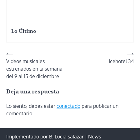
Lo Último
Navegación
⟵
⟶
Videos musicales
Icehotel 34
de
estrenados en la semana
entradas
del 9 al 15 de diciembre
Deja una respuesta
Lo siento, debes estar
conectado
para publicar un
comentario.
Implementado por B. Lucia salazar | News