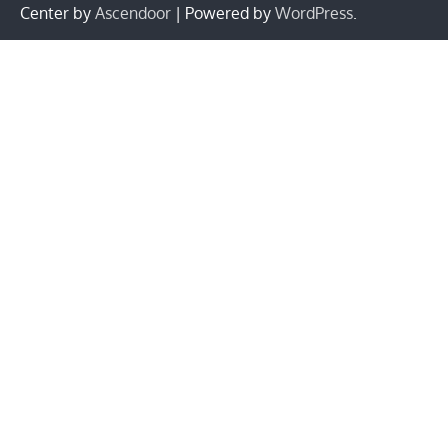
Center by
Ascendoor
| Powered by
WordPress
.