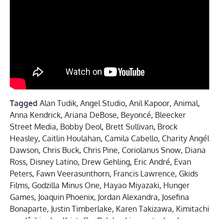
Tagged
Alan Tudik
,
Angel Studio
,
Anil Kapoor
,
Animal
,
Anna Kendrick
,
Ariana DeBose
,
Beyoncé
,
Bleecker
Street Media
,
Bobby Deol
,
Brett Sullivan
,
Brock
Heasley
,
Caitlin Houlahan
,
Camila Cabello
,
Charity Angél
Dawson
,
Chris Buck
,
Chris Pine
,
Coriolanus Snow
,
Diana
Ross
,
Disney Latino
,
Drew Gehling
,
Eric André
,
Evan
Peters
,
Fawn Veerasunthorn
,
Francis Lawrence
,
Gkids
Films
,
Godzilla Minus One
,
Hayao Miyazaki
,
Hunger
Games
,
Joaquin Phoenix
,
Jordan Alexandra
,
Josefina
Bonaparte
,
Justin Timberlake
,
Karen Takizawa
,
Kimitachi