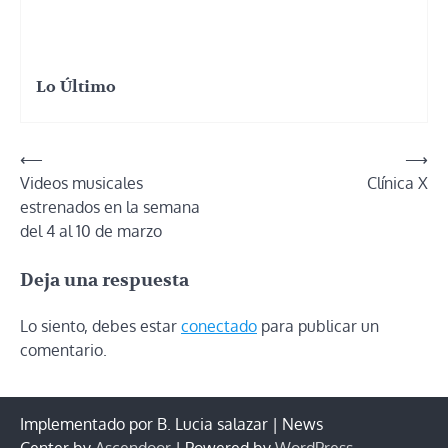
Lo Último
Navegación
⟵
⟶
Videos musicales
Clínica X
de
estrenados en la semana
entradas
del 4 al 10 de marzo
Deja una respuesta
Lo siento, debes estar
conectado
para publicar un
comentario.
Implementado por B. Lucia salazar | News