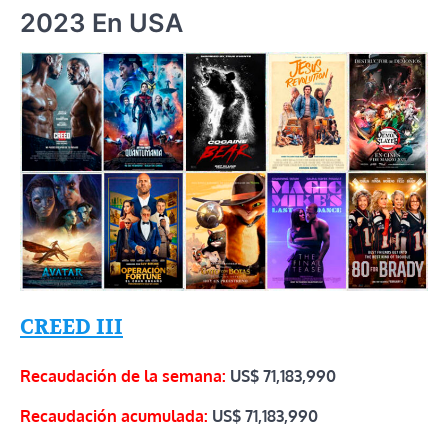
2023 En USA
CREED III
Recaudac
ión de la semana:
US$
71,183,990
Recaudación acumulada:
US$
71,183,990