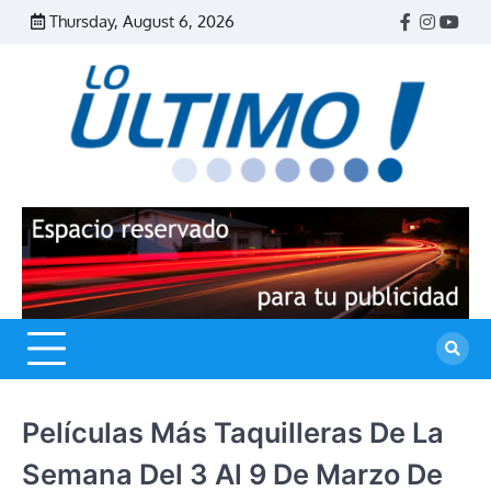
Skip
Thursday, August 6, 2026
Facebook
Instagr
Yout
to
content
R
L
U
Películas Más Taquilleras De La
Semana Del 3 Al 9 De Marzo De