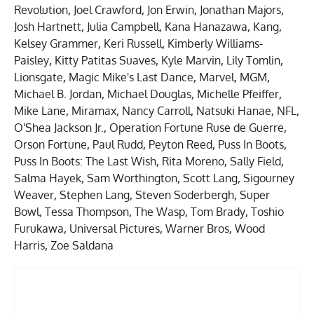
Revolution
,
Joel Crawford
,
Jon Erwin
,
Jonathan Majors
,
Josh Hartnett
,
Julia Campbell
,
Kana Hanazawa
,
Kang
,
Kelsey Grammer
,
Keri Russell
,
Kimberly Williams-
Paisley
,
Kitty Patitas Suaves
,
Kyle Marvin
,
Lily Tomlin
,
Lionsgate
,
Magic Mike's Last Dance
,
Marvel
,
MGM
,
Michael B. Jordan
,
Michael Douglas
,
Michelle Pfeiffer
,
Mike Lane
,
Miramax
,
Nancy Carroll
,
Natsuki Hanae
,
NFL
,
O'Shea Jackson Jr.
,
Operation Fortune Ruse de Guerre
,
Orson Fortune
,
Paul Rudd
,
Peyton Reed
,
Puss In Boots
,
Puss In Boots: The Last Wish
,
Rita Moreno
,
Sally Field
,
Salma Hayek
,
Sam Worthington
,
Scott Lang
,
Sigourney
Weaver
,
Stephen Lang
,
Steven Soderbergh
,
Super
Bowl
,
Tessa Thompson
,
The Wasp
,
Tom Brady
,
Toshio
Furukawa
,
Universal Pictures
,
Warner Bros
,
Wood
Harris
,
Zoe Saldana