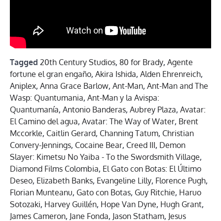
Tagged
20th Century Studios
,
80 for Brady
,
Agente
fortune el gran engaño
,
Akira Ishida
,
Alden Ehrenreich
,
Aniplex
,
Anna Grace Barlow
,
Ant-Man
,
Ant-Man and The
Wasp: Quantumania
,
Ant-Man y la Avispa:
Quantumanía
,
Antonio Banderas
,
Aubrey Plaza
,
Avatar:
El Camino del agua
,
Avatar: The Way of Water
,
Brent
Mccorkle
,
Caitlin Gerard
,
Channing Tatum
,
Christian
Convery-Jennings
,
Cocaine Bear
,
Creed III
,
Demon
Slayer: Kimetsu No Yaiba - To the Swordsmith Village
,
Diamond Films Colombia
,
El Gato con Botas: El Último
Deseo
,
Elizabeth Banks
,
Evangeline Lilly
,
Florence Pugh
,
Florian Munteanu
,
Gato con Botas
,
Guy Ritchie
,
Haruo
Sotozaki
,
Harvey Guillén
,
Hope Van Dyne
,
Hugh Grant
,
James Cameron
,
Jane Fonda
,
Jason Statham
,
Jesus