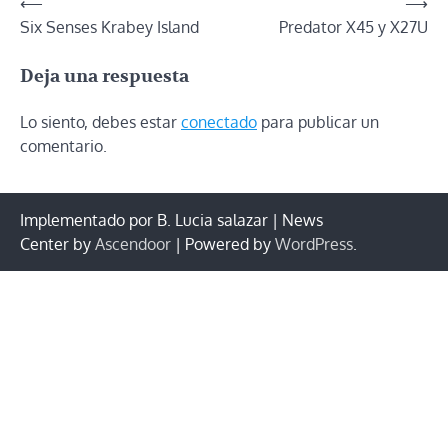
Navegación
⟵
⟶
Six Senses Krabey Island
Predator X45 y X27U
de
entradas
Deja una respuesta
Lo siento, debes estar
conectado
para publicar un
comentario.
Implementado por B. Lucia salazar | News
Center by
Ascendoor
| Powered by
WordPress
.