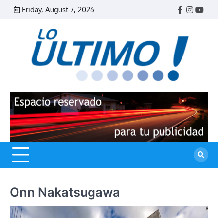
Skip
Friday, August 7, 2026
Facebook
Instagr
Yout
to
content
R
L
U
Onn Nakatsugawa