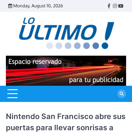
Skip
Monday, August 10, 2026
Facebook
Instagr
Yout
to
content
R
L
U
Nintendo San Francisco abre sus
puertas para llevar sonrisas a