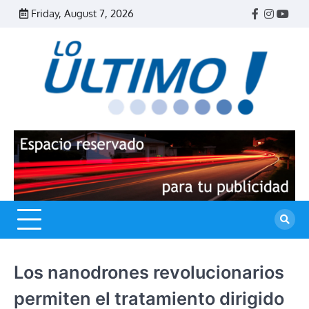
Skip
Friday, August 7, 2026
Facebook
Instagr
Yout
to
content
R
L
U
Los nanodrones revolucionarios
permiten el tratamiento dirigido