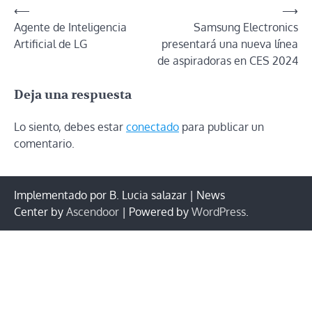
Navegación
⟵
⟶
Agente de Inteligencia
Samsung Electronics
de
Artificial de LG
presentará una nueva línea
entradas
de aspiradoras en CES 2024
Deja una respuesta
Lo siento, debes estar
conectado
para publicar un
comentario.
Implementado por B. Lucia salazar | News
Center by
Ascendoor
| Powered by
WordPress
.