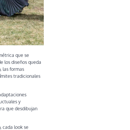
amétrica que se
de los diseños queda
, las formas
ímites tradicionales
 adaptaciones
ductuales y
ura que desdibujan
, cada look se