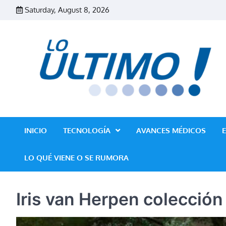
Skip
Saturday, August 8, 2026
to
content
INICIO
TECNOLOGÍA
AVANCES MÉDICOS
LO QUÉ VIENE O SE RUMORA
Iris van Herpen colección