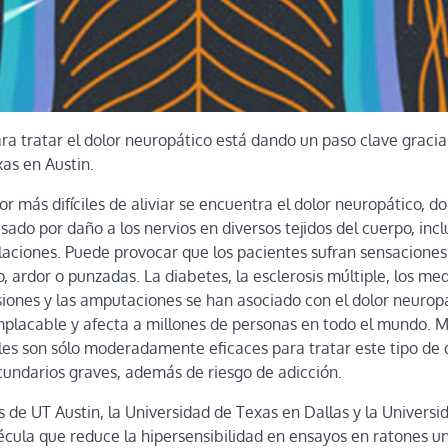
a tratar el dolor neuropático está dando un paso clave gracia
xas en Austin.
lor más difíciles de aliviar se encuentra el dolor neuropático, d
do por daño a los nervios en diversos tejidos del cuerpo, inclui
ulaciones. Puede provocar que los pacientes sufran sensacion
o, ardor o punzadas. La diabetes, la esclerosis múltiple, los m
esiones y las amputaciones se han asociado con el dolor neuro
implacable y afecta a millones de personas en todo el mundo. 
les son sólo moderadamente eficaces para tratar este tipo de 
cundarios graves, además de riesgo de adicción.
s de UT Austin, la Universidad de Texas en Dallas y la Univers
écula que reduce la hipersensibilidad en ensayos en ratones u