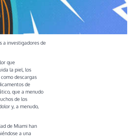
s a investigadores de
olor que
da la piel, los
es como descargas
edicamentos de
pático, que a menudo
Muchos de los
dolor y, a menudo,
idad de Miami han
niéndose a una