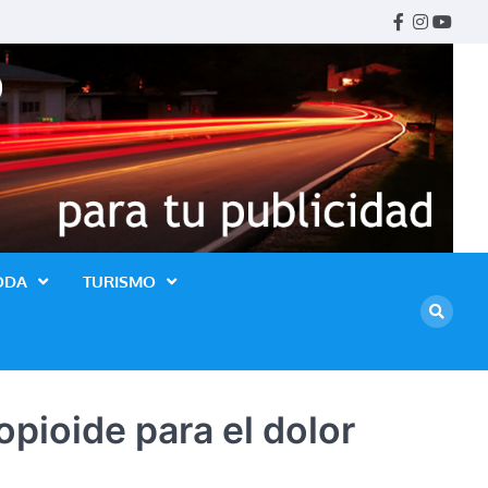
Facebook
Instagr
Youtu
ODA
TURISMO
pioide para el dolor