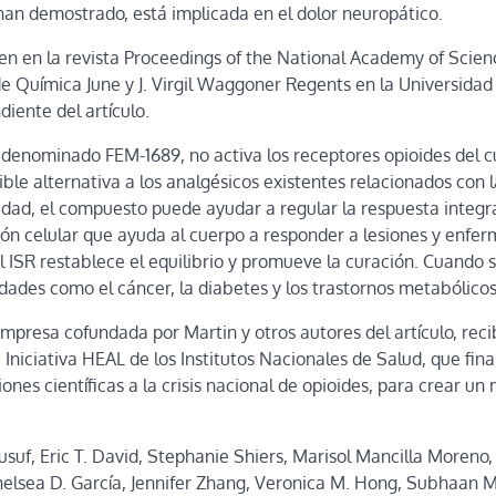
han demostrado, está implicada en el dolor neuropático.
en en la revista Proceedings of the National Academy of Scien
de Química June y J. Virgil Waggoner Regents en la Universidad
iente del artículo.
denominado FEM-1689, no activa los receptores opioides del cu
ible alternativa a los analgésicos existentes relacionados con 
lidad, el compuesto puede ayudar a regular la respuesta integra
ión celular que ayuda al cuerpo a responder a lesiones y enf
l ISR restablece el equilibrio y promueve la curación. Cuando 
dades como el cáncer, la diabetes y los trastornos metabólicos
mpresa cofundada por Martin y otros autores del artículo, rec
Iniciativa HEAL de los Institutos Nacionales de Salud, que fin
iones científicas a la crisis nacional de opioides, para crear 
, Eric T. David, Stephanie Shiers, Marisol Mancilla Moreno,
helsea D. García, Jennifer Zhang, Veronica M. Hong, Subhaan 