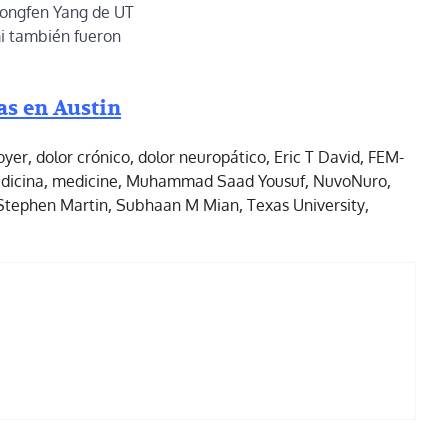
 Hongfen Yang de UT
mi también fueron
as en Austin
oyer
,
dolor crónico
,
dolor neuropático
,
Eric T David
,
FEM-
dicina
,
medicine
,
Muhammad Saad Yousuf
,
NuvoNuro
,
Stephen Martin
,
Subhaan M Mian
,
Texas University
,