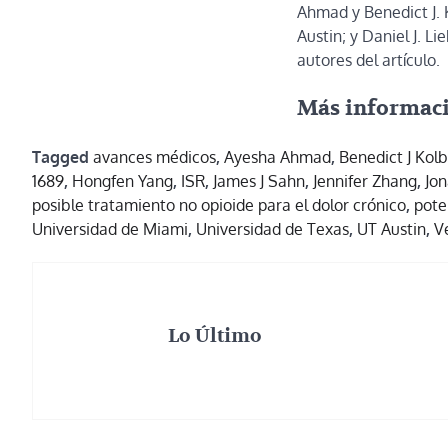
Ahmad y Benedict J. 
Austin; y Daniel J. L
autores del artículo.
Más informac
Tagged
avances médicos
,
Ayesha Ahmad
,
Benedict J Kol
1689
,
Hongfen Yang
,
ISR
,
James J Sahn
,
Jennifer Zhang
,
Jo
posible tratamiento no opioide para el dolor crónico
,
pote
Universidad de Miami
,
Universidad de Texas
,
UT Austin
,
V
Lo Último