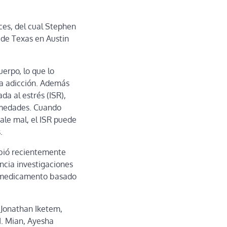
ces, del cual Stephen
 de Texas en Austin
erpo, lo que lo
la adicción. Además
da al estrés (ISR),
ermedades. Cuando
sale mal, el ISR puede
.
ibió recientemente
ancia investigaciones
un medicamento basado
 Jonathan Iketem,
M. Mian, Ayesha