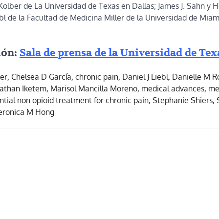
Kolber de La Universidad de Texas en Dallas; James J. Sahn y
iebl de la Facultad de Medicina Miller de la Universidad de Mia
ión:
Sala de prensa de la Universidad de Tex
ber
,
Chelsea D García
,
chronic pain
,
Daniel J Liebl
,
Danielle M R
nathan Iketem
,
Marisol Mancilla Moreno
,
medical advances
,
me
ntial non opioid treatment for chronic pain
,
Stephanie Shiers
,
eronica M Hong