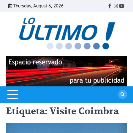
Skip
Thursday, August 6, 2026
Facebook
Instagr
Yout
to
content
R
L
U
Etiqueta:
Visite Coimbra