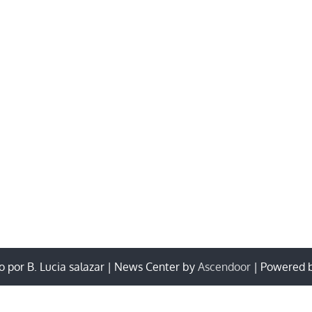
 por B. Lucia salazar | News Center by
Ascendoor
| Powered 