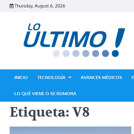
Skip
Thursday, August 6, 2026
to
content
INICIO
TECNOLOGÍA
AVANCES MÉDICOS
LO QUÉ VIENE O SE RUMORA
Etiqueta:
V8