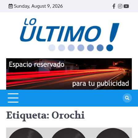
Skip
Sunday, August 9, 2026
Facebook
Instagr
Yout
to
content
R
L
U
Etiqueta:
Orochi