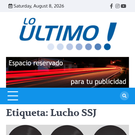
Skip
Saturday, August 8, 2026
Facebook
Instagr
Yout
to
content
R
L
U
Etiqueta:
Lucho SSJ