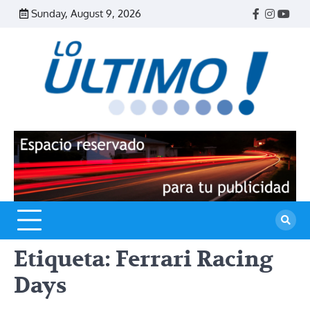
Skip
Sunday, August 9, 2026
Facebook
Instagr
Yout
to
content
R
L
U
Etiqueta:
Ferrari Racing
Days