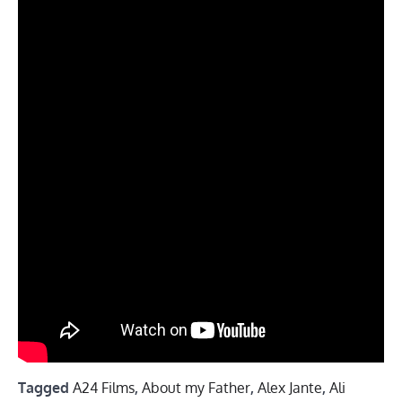
Tagged
A24 Films
,
About my Father
,
Alex Jante
,
Ali