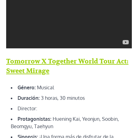
Tomorrow X Together World Tour Act:
Sweet Mirage
Género:
Musical
Duración:
3 horas, 30 minutos
Director:
Protagonistas:
Huening Kai, Yeonjun, Soobin,
Beomgyu, Taehyun
Sinopsis:
¡Una forma más de disfrutar de la