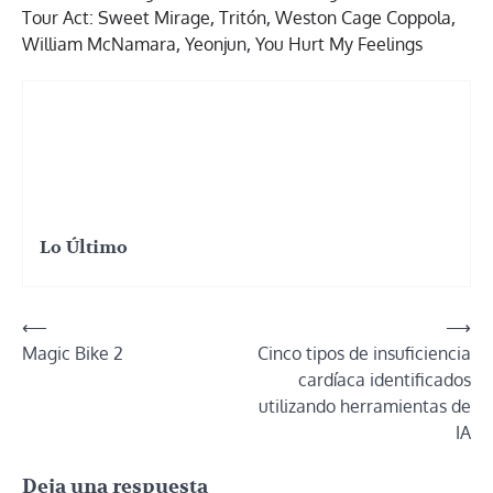
Tour Act: Sweet Mirage
,
Tritón
,
Weston Cage Coppola
,
William McNamara
,
Yeonjun
,
You Hurt My Feelings
Lo Último
Navegación
⟵
⟶
Magic Bike 2
Cinco tipos de insuficiencia
de
cardíaca identificados
entradas
utilizando herramientas de
IA
Deja una respuesta