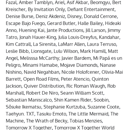
Fazal
,
Amber Tamblyn
,
Ariel
,
Asif Akbar
,
Beomgyu
,
Bert
Kreischer
,
By Invitation Only
,
Defiant Entertainment
,
Denise Burse
,
Deniz Akdeniz
,
Disney
,
Donald Cerrone
,
Escape Bajo Fuego
,
Gerard Butler
,
Halle Bailey
,
Hideaki
Anno
,
Huening Kai
,
Jante Productions
,
Jill Larson
,
Jimmy
Tatro
,
Jonah Hauer-King
,
Julia Louis-Dreyfus
,
Kandahar
,
Kim Cattrall
,
La Sirenita
,
LaMarr Allen
,
Laura Terruso
,
Leslie Bibb
,
Lionsgate
,
Lulu Wilson
,
Mark Hamill
,
Matt
Angel
,
Melisssa McCarthy; Javier Bardem
,
Mi Papá es un
Peligro
,
Minami Hamabe
,
Mojave Diamonds
,
Nanase
Nishino
,
Navid Negahban
,
Nicole Holofcener
,
Olivia-Mai
Barrett
,
Open Road Films
,
Peter Atencio
,
Quinton
Jackson
,
Quiver Distribution
,
Ric Roman Waugh
,
Rob
Marshall
,
Robert De Niro
,
Seann William Scott
,
Sebastian Maniscalco
,
Shin Kamen Rider
,
Soobin
,
Sôsuke Ikematsu
,
Stephanie Kurtzuba
,
Suzanne Coote
,
Taehyun. TXT
,
Tasuku Emoto
,
The Little Mermaid
,
The
Machine
,
The Wrath of Becky
,
Tobias Menzies
,
Tomorrow X Together
,
Tomorrow X Together World