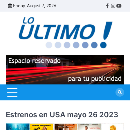
Skip
Friday, August 7, 2026
Facebook
Instagr
Yout
to
content
R
L
U
Estrenos en USA mayo 26 2023