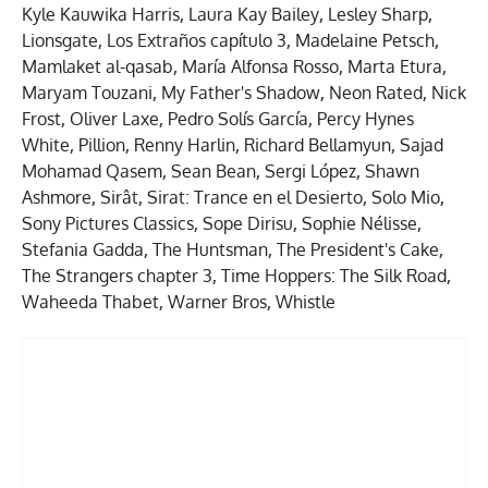
Kyle Kauwika Harris
,
Laura Kay Bailey
,
Lesley Sharp
,
Lionsgate
,
Los Extraños capítulo 3
,
Madelaine Petsch
,
Mamlaket al-qasab
,
María Alfonsa Rosso
,
Marta Etura
,
Maryam Touzani
,
My Father's Shadow
,
Neon Rated
,
Nick
Frost
,
Oliver Laxe
,
Pedro Solís García
,
Percy Hynes
White
,
Pillion
,
Renny Harlin
,
Richard Bellamyun
,
Sajad
Mohamad Qasem
,
Sean Bean
,
Sergi López
,
Shawn
Ashmore
,
Sirât
,
Sirat: Trance en el Desierto
,
Solo Mio
,
Sony Pictures Classics
,
Sope Dirisu
,
Sophie Nélisse
,
Stefania Gadda
,
The Huntsman
,
The President's Cake
,
The Strangers chapter 3
,
Time Hoppers: The Silk Road
,
Waheeda Thabet
,
Warner Bros
,
Whistle