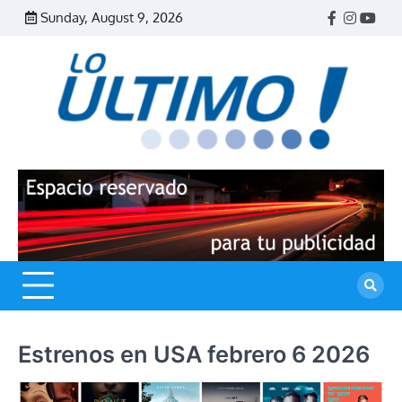
Skip
Sunday, August 9, 2026
Facebook
Instagr
Yout
to
content
R
L
U
Estrenos en USA febrero 6 2026