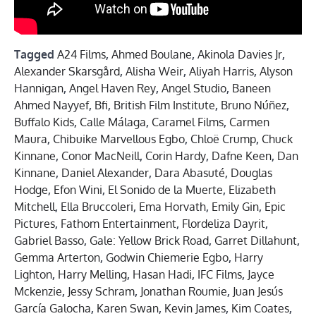
Tagged
A24 Films
,
Ahmed Boulane
,
Akinola Davies Jr
,
Alexander Skarsgård
,
Alisha Weir
,
Aliyah Harris
,
Alyson
Hannigan
,
Angel Haven Rey
,
Angel Studio
,
Baneen
Ahmed Nayyef
,
Bfi
,
British Film Institute
,
Bruno Núñez
,
Buffalo Kids
,
Calle Málaga
,
Caramel Films
,
Carmen
Maura
,
Chibuike Marvellous Egbo
,
Chloë Crump
,
Chuck
Kinnane
,
Conor MacNeill
,
Corin Hardy
,
Dafne Keen
,
Dan
Kinnane
,
Daniel Alexander
,
Dara Abasuté
,
Douglas
Hodge
,
Efon Wini
,
El Sonido de la Muerte
,
Elizabeth
Mitchell
,
Ella Bruccoleri
,
Ema Horvath
,
Emily Gin
,
Epic
Pictures
,
Fathom Entertainment
,
Flordeliza Dayrit
,
Gabriel Basso
,
Gale: Yellow Brick Road
,
Garret Dillahunt
,
Gemma Arterton
,
Godwin Chiemerie Egbo
,
Harry
Lighton
,
Harry Melling
,
Hasan Hadi
,
IFC Films
,
Jayce
Mckenzie
,
Jessy Schram
,
Jonathan Roumie
,
Juan Jesús
García Galocha
,
Karen Swan
,
Kevin James
,
Kim Coates
,