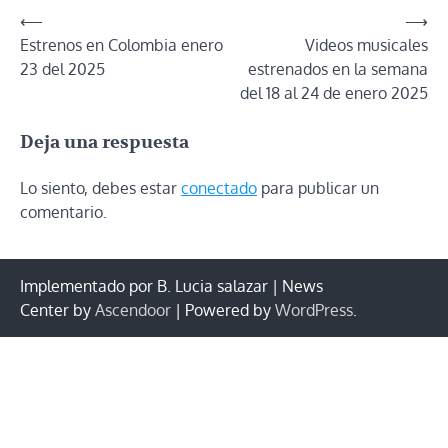
Navegación
⟵
⟶
Estrenos en Colombia enero
Videos musicales
de
23 del 2025
estrenados en la semana
entradas
del 18 al 24 de enero 2025
Deja una respuesta
Lo siento, debes estar
conectado
para publicar un
comentario.
Implementado por B. Lucia salazar | News
Center by
Ascendoor
| Powered by
WordPress
.