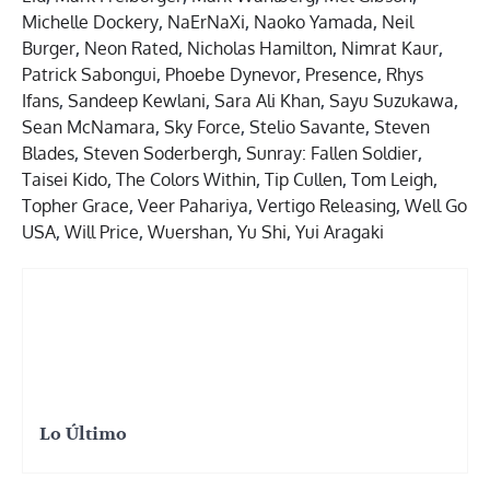
Michelle Dockery
,
NaErNaXi
,
Naoko Yamada
,
Neil
Burger
,
Neon Rated
,
Nicholas Hamilton
,
Nimrat Kaur
,
Patrick Sabongui
,
Phoebe Dynevor
,
Presence
,
Rhys
Ifans
,
Sandeep Kewlani
,
Sara Ali Khan
,
Sayu Suzukawa
,
Sean McNamara
,
Sky Force
,
Stelio Savante
,
Steven
Blades
,
Steven Soderbergh
,
Sunray: Fallen Soldier
,
Taisei Kido
,
The Colors Within
,
Tip Cullen
,
Tom Leigh
,
Topher Grace
,
Veer Pahariya
,
Vertigo Releasing
,
Well Go
USA
,
Will Price
,
Wuershan
,
Yu Shi
,
Yui Aragaki
Lo Último