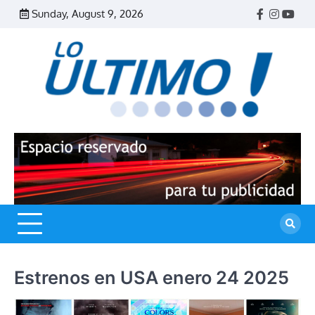
Skip
Sunday, August 9, 2026
Facebook
Instagr
Yout
to
content
R
L
U
Estrenos en USA enero 24 2025