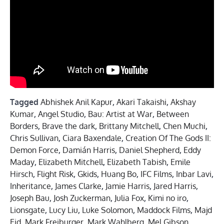
Tagged
Abhishek Anil Kapur
,
Akari Takaishi
,
Akshay
Kumar
,
Angel Studio
,
Bau: Artist at War
,
Between
Borders
,
Brave the dark
,
Brittany Mitchell
,
Chen Muchi
,
Chris Sullivan
,
Ciara Baxendale
,
Creation Of The Gods II:
Demon Force
,
Damián Harris
,
Daniel Shepherd
,
Eddy
Maday
,
Elizabeth Mitchell
,
Elizabeth Tabish
,
Emile
Hirsch
,
Flight Risk
,
Gkids
,
Huang Bo
,
IFC Films
,
Inbar Lavi
,
Inheritance
,
James Clarke
,
Jamie Harris
,
Jared Harris
,
Joseph Bau
,
Josh Zuckerman
,
Julia Fox
,
Kimi no iro
,
Lionsgate
,
Lucy Liu
,
Luke Solomon
,
Maddock Films
,
Majd
Eid
,
Mark Freiburger
,
Mark Wahlberg
,
Mel Gibson
,