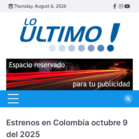
Skip
Thursday, August 6, 2026
Facebook
Instagr
Yout
to
content
R
L
U
Estrenos en Colombia octubre 9
del 2025