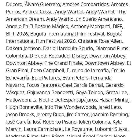
Ducord
,
Álvaro Guerrero
,
Amores Compartidos
,
Amores
Perros
,
Andrea Cossu
,
Andy Warhol
,
Andy Warhol - The
American Dream
,
Andy Warhol un Sueño Americano
,
Angelo En El Bosque Mágico
,
Anthony Morganti
,
BIFF
,
BIFF 2026
,
Bogota International Film Festival
,
Bogotá
International Film Festival 2026
,
Christine Rose Allen
,
Dakota Johnson
,
Dario Hardouin-Spurio
,
Diamond Films
Colombia
,
Die'ced: Reloaded
,
Disney
,
Downton Abbey
,
Downton Abbey: The Grand Finale
,
Downtown Abbey: El
Gran Final
,
Eden Campbell
,
El reino de la mafia
,
Emilio
Echevarría
,
Epic Pictures
,
Evan Peters
,
Fernanda
Navarro
,
Focus Features
,
Gael García Bernal
,
Gerardo
Vásquez
,
Ghjuvanna Benedetti
,
Goya Toledo
,
Greta Lee
,
Halloween: La Noche Del Espantapájaros
,
Hasan Minhaj
,
Hugh Bonneville
,
Into The Wonderwoods
,
Jared Leto
,
Jason Brooks
,
Jeremy Rudd
,
Jim Carter
,
Joachim Rønning
,
José García
,
José Roberto Pisano
,
Julien Colonna
,
Kyle
Marvin
,
Laura Carmichael
,
Le Royaume
,
Lubomir Slivka
,
Madman Films
,
Mau Pérez
,
Miguel Ángel Covino
,
Neon