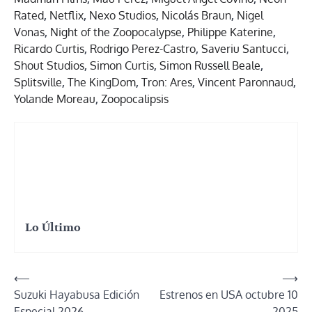
Rated
,
Netflix
,
Nexo Studios
,
Nicolás Braun
,
Nigel
Vonas
,
Night of the Zoopocalypse
,
Philippe Katerine
,
Ricardo Curtis
,
Rodrigo Perez-Castro
,
Saveriu Santucci
,
Shout Studios
,
Simon Curtis
,
Simon Russell Beale
,
Splitsville
,
The KingDom
,
Tron: Ares
,
Vincent Paronnaud
,
Yolande Moreau
,
Zoopocalipsis
Lo Último
Navegación
⟵
⟶
Suzuki Hayabusa Edición
Estrenos en USA octubre 10
de
Especial 2026
2025