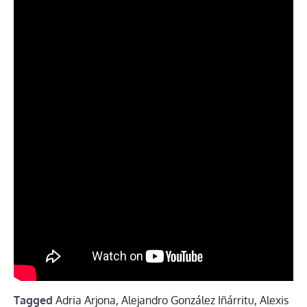
Tagged
Adria Arjona
,
Alejandro González Iñárritu
,
Alexis