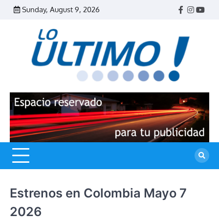
Skip
Sunday, August 9, 2026
Facebook
Instagr
Yout
to
content
R
L
U
Estrenos en Colombia Mayo 7
2026