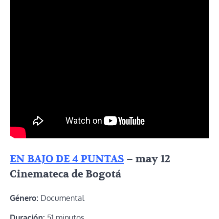
EN BAJO DE 4 PUNTAS
– may 12
Cinemateca de Bogotá
Género:
Documental
Duración:
51 minutos